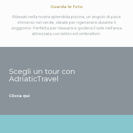
Guarda le foto
Rilassati nella nostra splendida piscina, un angolo di pace
immerso nel verde, ideale per rigenerarsi durante il
soggiorno. Perfetta per rilassarsi e godersi il sole nell'area
attrezzata con lettini ed ombrelloni.
Scegli un tour con
AdriaticTravel
Clicca qui