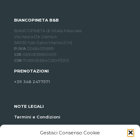
BIANCOPINETA B&B
BIANCOPINETA di Vitalia Masciale
Via Vasca De Gama,4
66050 San Salvo Marina (CH)
P.IVA
02484310699
CIR
069083BBI0005
CIN
IT069083B4O2EHTERZ
PRENOTAZIONI
+39 348 2477571
NOTE LEGALI
Termini e Condizioni
Policy Privacy
Gestisci Consenso Cookie