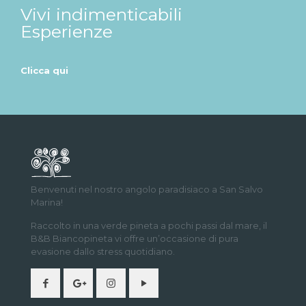
Vivi indimenticabili
Esperienze
Clicca qui
Benvenuti nel nostro angolo paradisiaco a San Salvo
Marina!
Raccolto in una verde pineta a pochi passi dal mare, il
B&B Biancopineta vi offre un’occasione di pura
evasione dallo stress quotidiano.