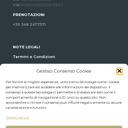
CIN
IT069083B4O2EHTERZ
PRENOTAZIONI
+39 348 2477571
NOTE LEGALI
Termini e Condizioni
Policy Privacy
Gestisci Consenso Cookie
ULTIME NOTIZIE
Per fornire le migliori esperienze, utilizziamo tecnologie come i cookie
per memorizzare e/o accedere alle informazioni del dispositivo. Il
Hello world!
consenso a queste tecnologie ci permetterà di elaborare dati come il
comportamento di navigazione o ID unici su questo sito. Non
10 Maggio 2016
acconsentire o ritirare il consenso può influire negativamente su alcune
caratteristiche e funzioni.
Hello world!
Gestisci servizi
24 Novembre 2015