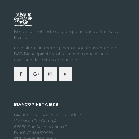
Benvenuti nel nostro angolo paradisiaco a San Salvo
Marina!
Raccolto in una verde pineta a pochi passi dal mare, il
B&B Biancopineta vi offre un’occasione di pura
evasione dallo stress quotidiano.
BIANCOPINETA B&B
BIANCOPINETA di Vitalia Masciale
Via Vasca De Gama,4
66050 San Salvo Marina (CH)
P.IVA
02484310699
CIR
069083BBI0005